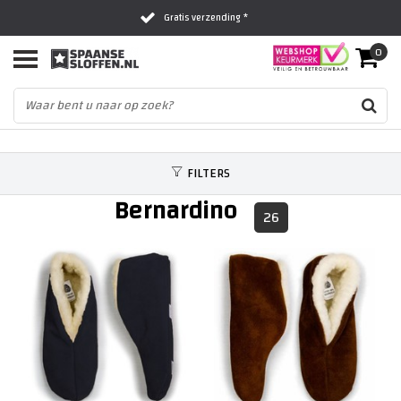
Gratis verzending *
0
Al 16 jaar het vertrouwde adres
Fysieke winkel in Zwolle
FILTERS
Bernardino
26