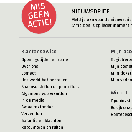
MI
S
G
E
E
ACTI
N
NIEUWSBRIEF
E!
Meld je aan voor de nieuwsbrief
Afmelden is op ieder moment m
Klantenservice
Mijn acc
Openingstijden en route
Registrere
Over ons
Mijn beste
Contact
Mijn ticket
Hoe werkt het bestellen
Mijn verlan
Spaanse sloffen en pantoffels
Winkel
Algemene voorwaarden
In de media
Openingsti
Betaalmethoden
Bekijk onz
Verzenden
Routebesch
Garantie en klachten
Retourneren en ruilen