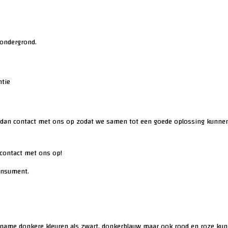
 ondergrond.
ntie
dan contact met ons op zodat we samen tot een goede oplossing kunnen 
 contact met ons op!
consument.
 name donkere kleuren als zwart, donkerblauw maar ook rood en roze kun