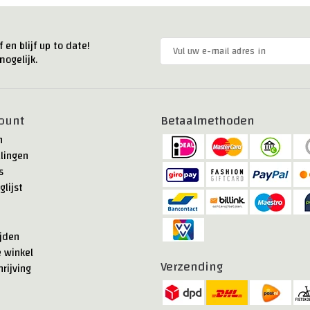
 en blijf up to date!
ogelijk.
ount
Betaalmethoden
n
llingen
s
glijst
jden
e winkel
Verzending
rijving