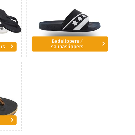
Badslippers /
ers
saunaslippers