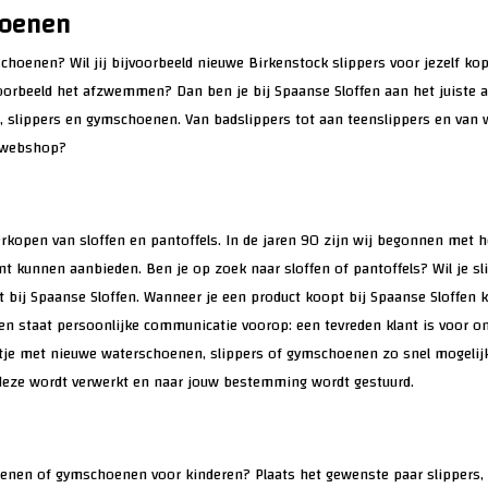
hoenen
choenen? Wil jij bijvoorbeeld nieuwe Birkenstock slippers voor jezelf 
orbeeld het afzwemmen? Dan ben je bij Spaanse Sloffen aan het juiste adr
slippers en gymschoenen. Van badslippers tot aan teenslippers en van 
e webshop?
verkopen van sloffen en pantoffels. In de jaren 90 zijn wij begonnen met 
nt kunnen aanbieden. Ben je op zoek naar sloffen of pantoffels? Wil je 
ht bij Spaanse Sloffen. Wanneer je een product koopt bij Spaanse Sloffen k
n staat persoonlijke communicatie voorop: een tevreden klant is voor ons
ketje met nieuwe waterschoenen, slippers of gymschoenen zo snel mogelijk
 deze wordt verwerkt en naar jouw bestemming wordt gestuurd.
oenen of gymschoenen voor kinderen? Plaats het gewenste paar slippers