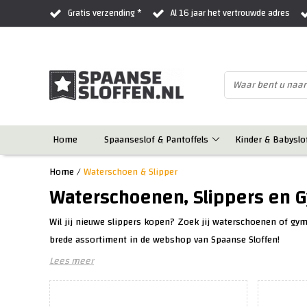
Gratis verzending *
Al 16 jaar het vertrouwde adres
Home
Spaanseslof & Pantoffels
Kinder & Babyslo
Home
/
Waterschoen & Slipper
Waterschoenen, Slippers en
Wil jij nieuwe slippers kopen? Zoek jij waterschoenen of gym
brede assortiment in de webshop van Spaanse Sloffen!
Lees meer