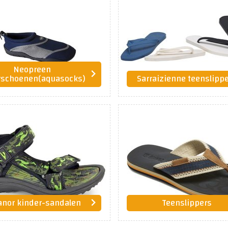
Neopreen
rschoenen(aquasocks)
Sarraizienne teenslipp
anor kinder-sandalen
Teenslippers