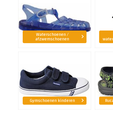
Waterschoenen /
afzwemschoenen
wate
Gymschoenen kinderen
Ruc