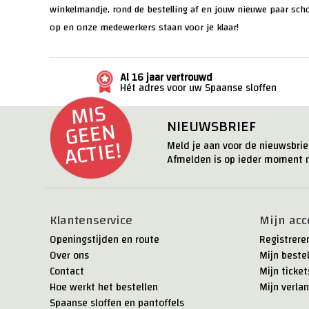
winkelmandje, rond de bestelling af en jouw nieuwe paar sch
op en onze medewerkers staan voor je klaar!
Al 16 jaar vertrouwd
Hét adres voor uw Spaanse sloffen
MI
S
G
E
E
ACTI
N
NIEUWSBRIEF
E!
Meld je aan voor de nieuwsbrief
Afmelden is op ieder moment m
Klantenservice
Mijn acc
Openingstijden en route
Registrere
Over ons
Mijn beste
Contact
Mijn ticket
Hoe werkt het bestellen
Mijn verlan
Spaanse sloffen en pantoffels