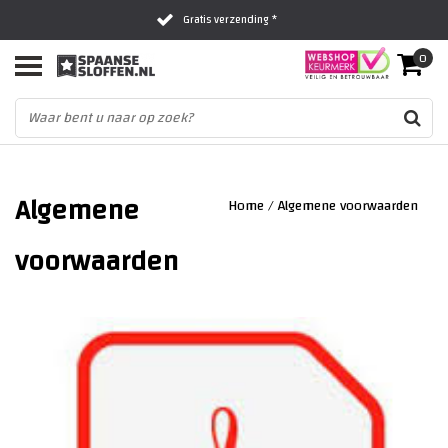
Gratis verzending *
0
Al 16 jaar het vertrouwde adres
Fysieke winkel in Zwolle
Algemene
Home
/
Algemene voorwaarden
voorwaarden