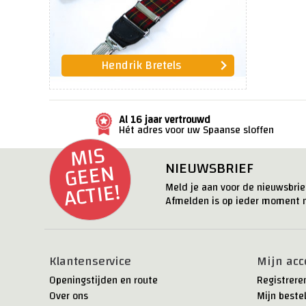
Hendrik Bretels
Al 16 jaar vertrouwd
Hét adres voor uw Spaanse sloffen
MI
S
G
E
E
ACTI
N
NIEUWSBRIEF
E!
Meld je aan voor de nieuwsbrief
Afmelden is op ieder moment m
Klantenservice
Mijn acc
Openingstijden en route
Registrere
Over ons
Mijn beste