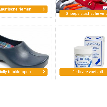
Elastische riemen
Shoeps elastische vet
Jolly tuinklompen
Pedicare voetzalf