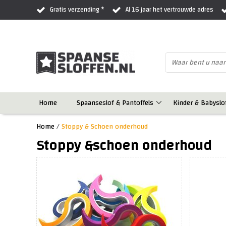
Gratis verzending *
Al 16 jaar het vertrouwde adres
Home
Spaanseslof & Pantoffels
Kinder & Babyslo
Home
/
Stoppy & Schoen onderhoud
Stoppy &schoen onderhoud