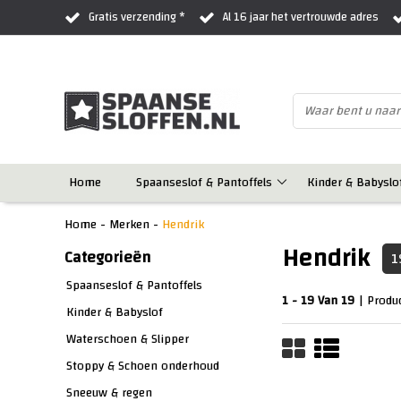
Gratis verzending *
Al 16 jaar het vertrouwde adres
Home
Spaanseslof & Pantoffels
Kinder & Babyslo
Home
-
Merken
-
Hendrik
Hendrik
Categorieën
1
Spaanseslof & Pantoffels
1 - 19 Van 19
| Produ
Kinder & Babyslof
Waterschoen & Slipper
Stoppy & Schoen onderhoud
Sneeuw & regen