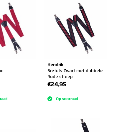
Hendrik
od
Bretels Zwart met dubbele
Rode streep
€24,95
:)
raad
Op voorraad