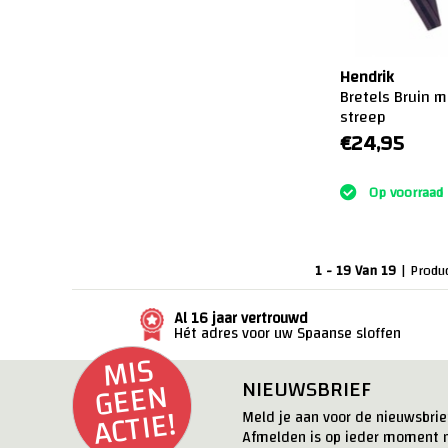
Hendrik
Bretels Bruin 
streep
€24,95
:)
Op voorraad
1 - 19 Van 19
| Produ
Al 16 jaar vertrouwd
Hét adres voor uw Spaanse sloffen
MI
S
G
E
E
ACTI
N
NIEUWSBRIEF
E!
Meld je aan voor de nieuwsbrief
Afmelden is op ieder moment m