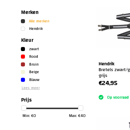
Merken
Alle merken
Hendrik
Kleur
zwart
Rood
Hendrik
Bruin
Bretels zwart/g
Beige
grijs
Blauw
€24,95
Lees meer
:)
Op voorraad
Prijs
Min: €
0
Max: €
40