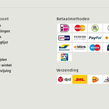
ount
Betaalmethoden
n
llingen
s
glijst
jden
e winkel
Verzending
rijving