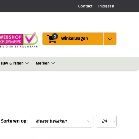
Contact
Inloggen
0
Winkelwagen
eeuw & regen
Merken
Sorteren op: