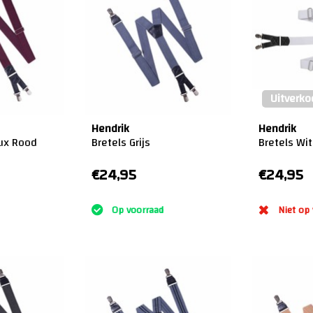
Uitverko
Hendrik
Hendrik
ux Rood
Bretels Grijs
Bretels Wit
€24,95
€24,95
:)
:)
Op voorraad
Niet op