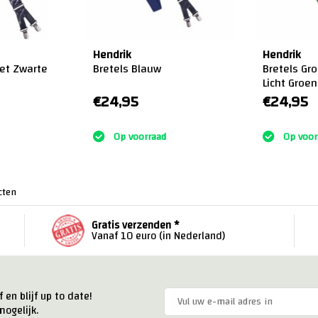
Hendrik
Hendrik
met Zwarte
Bretels Blauw
Bretels Groen 
Licht Groe
€24,95
€24,95
:)
:)
Op voorraad
Op voor
cten
Gratis verzenden *
Vanaf 10 euro (in Nederland)
 en blijf up to date!
ogelijk.