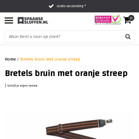
Gratis verzending *
0
Al 16 jaar het vertrouwde adres
Fysieke winkel in Zwolle
Home
/
Bretels bruin met oranje streep
Bretels bruin met oranje streep
|
Schrijf je eigen review