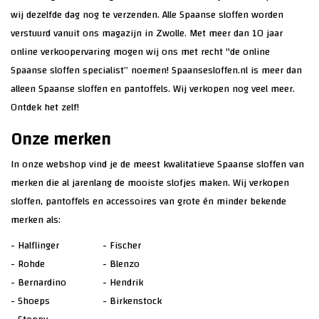
wij dezelfde dag nog te verzenden. Alle
Spaanse sloffen
worden
verstuurd vanuit ons magazijn in Zwolle. Met meer dan 10 jaar
online verkoopervaring mogen wij ons met recht "de online
Spaanse sloffen specialist” noemen! Spaansesloffen.nl is meer dan
alleen Spaanse sloffen en pantoffels. Wij verkopen nog veel meer.
Ontdek het zelf!
Onze merken
In onze webshop vind je de meest kwalitatieve Spaanse sloffen van
merken die al jarenlang de mooiste slofjes maken. Wij verkopen
sloffen, pantoffels en accessoires van grote én minder bekende
merken als:
-
Halflinger
-
Fischer
-
Rohde
-
Blenzo
-
Bernardino
-
Hendrik
-
Shoeps
-
Birkenstock