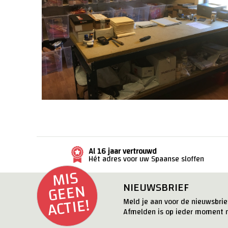
Al 16 jaar vertrouwd
Hét adres voor uw Spaanse sloffen
MI
S
G
E
E
ACTI
N
NIEUWSBRIEF
E!
Meld je aan voor de nieuwsbrief
Afmelden is op ieder moment m