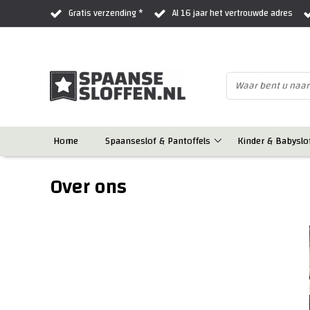
Gratis verzending *
Al 16 jaar het vertrouwde adres
Home
Spaanseslof & Pantoffels
Kinder & Babyslo
Over ons