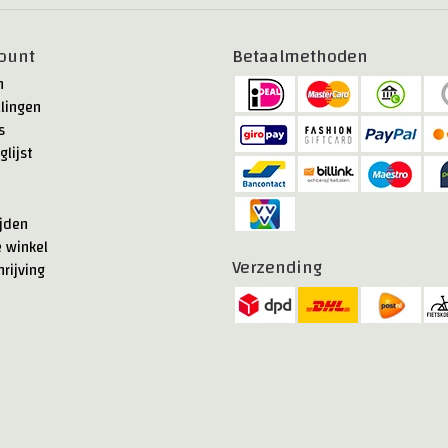
ount
Betaalmethoden
n
llingen
s
glijst
jden
e winkel
Verzending
rijving