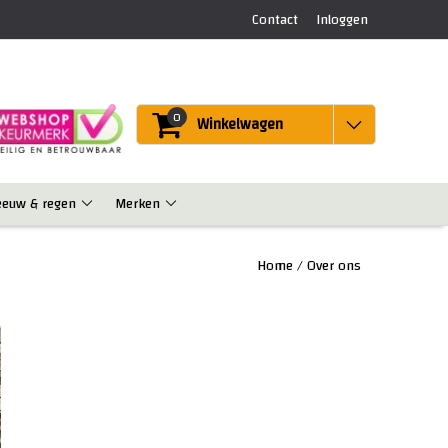
Contact
Inloggen
0
Winkelwagen
eeuw & regen
Merken
Home
/
Over ons