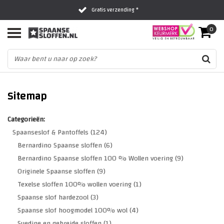
Gratis verzending *
0
Al 16 jaar het vertrouwde adres
Fysieke winkel in Zwolle
Sitemap
Categorieën:
Spaanseslof & Pantoffels
(124)
Bernardino Spaanse sloffen
(6)
Bernardino Spaanse sloffen 100 % Wollen voering
(9)
Originele Spaanse sloffen
(9)
Texelse sloffen 100% wollen voering
(1)
Spaanse slof hardezool
(3)
Spaanse slof hoogmodel 100% wol
(4)
Suedine en gebreide sloffen
(1)