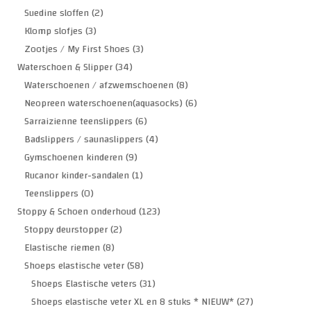
Suedine sloffen
(2)
Klomp slofjes
(3)
Zootjes / My First Shoes
(3)
Waterschoen & Slipper
(34)
Waterschoenen / afzwemschoenen
(8)
Neopreen waterschoenen(aquasocks)
(6)
Sarraizienne teenslippers
(6)
Badslippers / saunaslippers
(4)
Gymschoenen kinderen
(9)
Rucanor kinder-sandalen
(1)
Teenslippers
(0)
Stoppy & Schoen onderhoud
(123)
Stoppy deurstopper
(2)
Elastische riemen
(8)
Shoeps elastische veter
(58)
Shoeps Elastische veters
(31)
Shoeps elastische veter XL en 8 stuks * NIEUW*
(27)