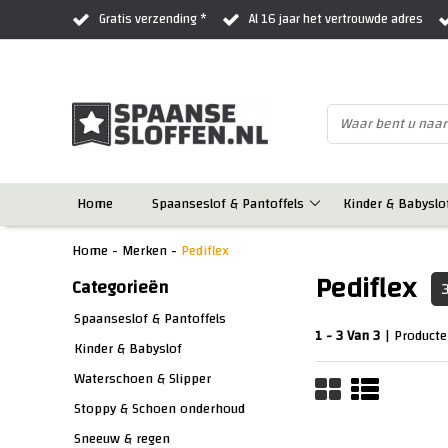
Gratis verzending *
Al 16 jaar het vertrouwde adres
Home
Spaanseslof & Pantoffels
Kinder & Babyslo
Home
-
Merken
-
Pediflex
Pediflex
Categorieën
Spaanseslof & Pantoffels
1 - 3 Van 3
| Product
Kinder & Babyslof
Waterschoen & Slipper
Stoppy & Schoen onderhoud
Sneeuw & regen