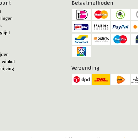
ount
Betaalmethoden
n
llingen
s
glijst
jden
e winkel
Verzending
rijving