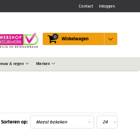
Contact
Inloggen
0
Winkelwagen
eeuw & regen
Merken
Sorteren op: