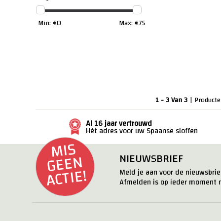
Min: €
0
Max: €
75
1 - 3 Van 3
| Product
Al 16 jaar vertrouwd
Hét adres voor uw Spaanse sloffen
MI
S
G
E
E
ACTI
N
NIEUWSBRIEF
E!
Meld je aan voor de nieuwsbrief
Afmelden is op ieder moment m