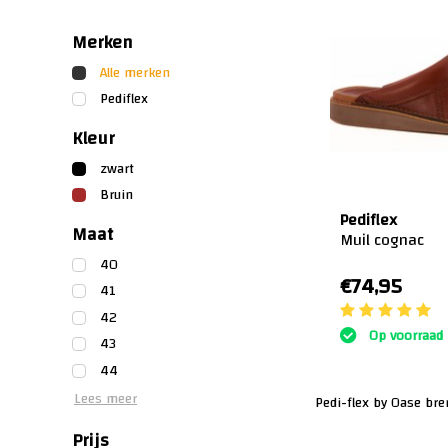
Merken
Alle merken
Pediflex
Kleur
zwart
Bruin
Pediflex
Maat
Muil cognac
40
€74,95
41
42
Op voorraad
43
44
Lees meer
Pedi-flex by Oase bren
Prijs