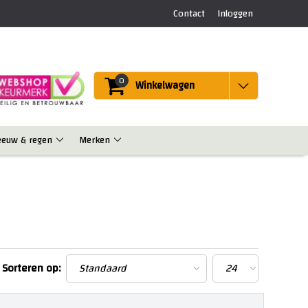
Contact
Inloggen
0
Winkelwagen
eeuw & regen
Merken
Sorteren op: