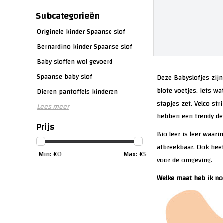
Subcategorieën
Originele kinder Spaanse slof
Bernardino kinder Spaanse slof
Baby sloffen wol gevoerd
Spaanse baby slof
Deze Babyslofjes zijn
blote voetjes. Iets wa
Dieren pantoffels kinderen
stapjes zet. Velco st
Lees meer
hebben een trendy des
Prijs
Bio leer is leer waari
afbreekbaar. Ook heef
Min: €
0
Max: €
5
voor de omgeving.
Welke maat heb ik no