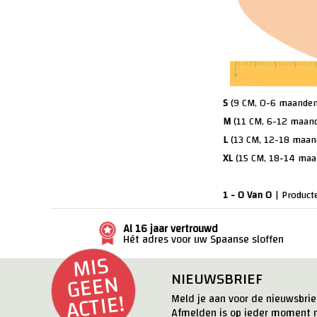
S
(9 CM, 0-6 maanden
M
(11 CM, 6-12 maan
L
(13 CM, 12-18 maan
XL
(15 CM, 18-14 maa
1 - 0 Van 0
| Product
Al 16 jaar vertrouwd
Hét adres voor uw Spaanse sloffen
MI
S
G
E
E
ACTI
N
NIEUWSBRIEF
E!
Meld je aan voor de nieuwsbrief
Afmelden is op ieder moment m