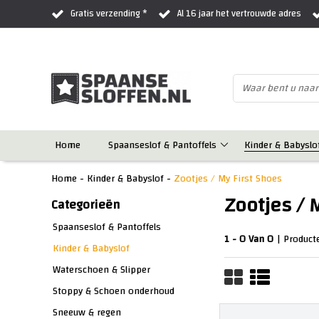
Gratis verzending *
Al 16 jaar het vertrouwde adres
Home
Spaanseslof & Pantoffels
Kinder & Babyslo
Home
-
Kinder & Babyslof
-
Zootjes / My First Shoes
Zootjes / 
Categorieën
Spaanseslof & Pantoffels
1 - 0 Van 0
| Product
Kinder & Babyslof
Waterschoen & Slipper
Stoppy & Schoen onderhoud
Sneeuw & regen