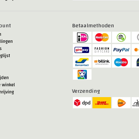
ount
Betaalmethoden
n
llingen
s
glijst
jden
e winkel
Verzending
rijving