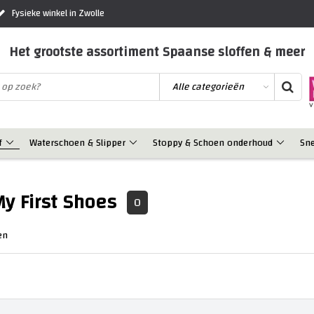
Fysieke winkel in Zwolle
Het grootste assortiment Spaanse sloffen & meer
f
Waterschoen & Slipper
Stoppy & Schoen onderhoud
Sn
My First Shoes
0
en