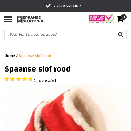
Gratis verzending *
0
Al 16 jaar het vertrouwde adres
Fysieke winkel in Zwolle
Home
/
Spaanse slof rood
Spaanse slof rood
1 review(s)