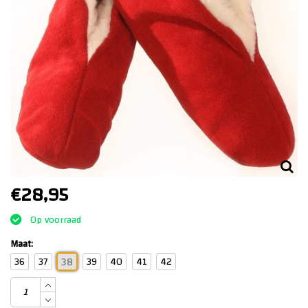
€28,95
Op voorraad
Maat:
36
37
39
40
41
42
38