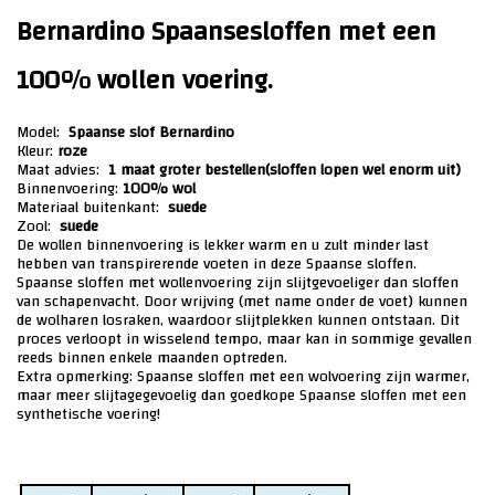
Bernardino Spaansesloffen met een
100% wollen voering.
Model:
Spaanse slof Bernardino
Kleur:
roze
Maat advies:
1 maat groter bestellen(sloffen lopen wel enorm uit)
Binnenvoering:
100% wol
Materiaal buitenkant:
suede
Zool:
suede
De wollen binnenvoering is lekker warm en u zult minder last
hebben van transpirerende voeten in deze Spaanse sloffen.
Spaanse sloffen met wollenvoering zijn slijtgevoeliger dan sloffen
van schapenvacht. Door wrijving (met name onder de voet) kunnen
de wolharen losraken, waardoor slijtplekken kunnen ontstaan. Dit
proces verloopt in wisselend tempo, maar kan in sommige gevallen
reeds binnen enkele maanden optreden.
Extra opmerking: Spaanse sloffen met een wolvoering zijn warmer,
maar meer slijtagegevoelig dan goedkope Spaanse sloffen met een
synthetische voering!