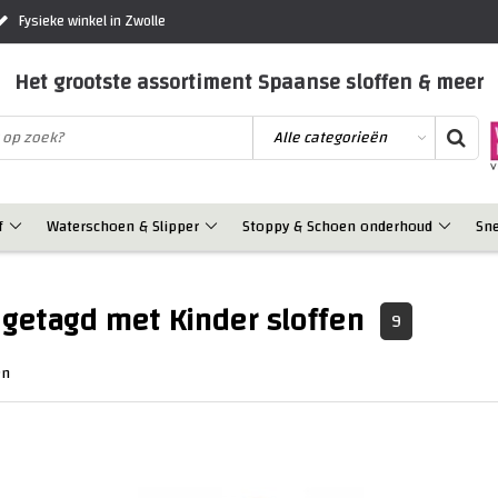
Fysieke winkel in Zwolle
Het grootste assortiment Spaanse sloffen & meer
f
Waterschoen & Slipper
Stoppy & Schoen onderhoud
Sn
getagd met Kinder sloffen
9
en