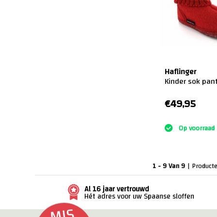
Haflinger
Kinder sok pant
€49,95
:)
Op voorraad
1 - 9 Van 9
| Product
Al 16 jaar vertrouwd
Hét adres voor uw Spaanse sloffen
MI
S
G
E
E
ACTI