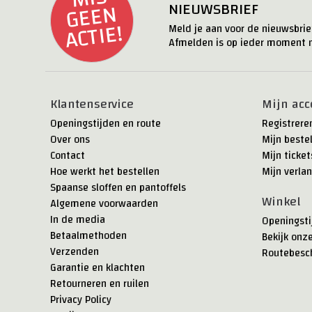
N
NIEUWSBRIEF
E!
Meld je aan voor de nieuwsbrief
Afmelden is op ieder moment m
Klantenservice
Mijn acc
Openingstijden en route
Registrere
Over ons
Mijn beste
Contact
Mijn ticket
Hoe werkt het bestellen
Mijn verlan
Spaanse sloffen en pantoffels
Winkel
Algemene voorwaarden
In de media
Openingsti
Betaalmethoden
Bekijk onz
Verzenden
Routebesch
Garantie en klachten
Retourneren en ruilen
Privacy Policy