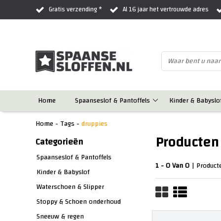
Gratis verzending *
Al 16 jaar het vertrouwde adres
Home
Spaanseslof & Pantoffels
Kinder & Babyslo
Home
-
Tags
-
druppies
Producten
Categorieën
Spaanseslof & Pantoffels
1 - 0 Van 0
| Product
Kinder & Babyslof
Waterschoen & Slipper
Stoppy & Schoen onderhoud
Sneeuw & regen