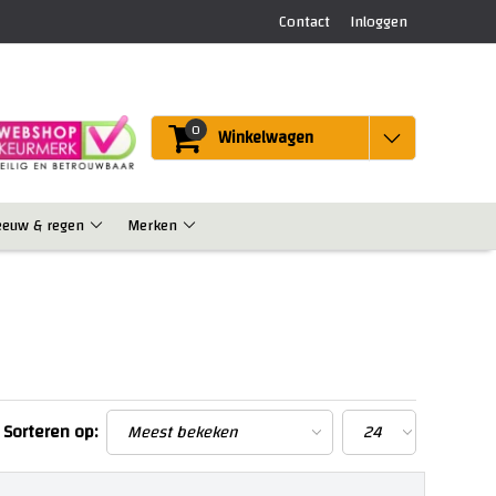
Contact
Inloggen
0
Winkelwagen
eeuw & regen
Merken
Sorteren op: