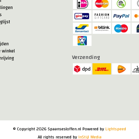
n
llingen
s
glijst
jden
e winkel
Verzending
rijving
© Copyright 2026 Spaansesloffen.nl Powered by
Lightspeed
All rights reserved by
InStijl Media