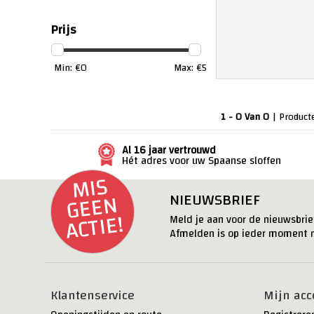
Prijs
Min: €
0
Max: €
5
1 - 0 Van 0
| Product
Al 16 jaar vertrouwd
Hét adres voor uw Spaanse sloffen
MI
S
G
E
E
ACTI
N
NIEUWSBRIEF
E!
Meld je aan voor de nieuwsbrief
Afmelden is op ieder moment m
Klantenservice
Mijn acc