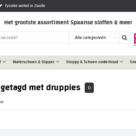
Fysieke winkel in Zwolle
Het grootste assortiment Spaanse sloffen & meer
f
Waterschoen & Slipper
Stoppy & Schoen onderhoud
Sn
 getagd met druppies
0
en