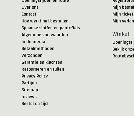
Openingstijden en route
Registrere
Over ons
Mijn beste
Contact
Mijn ticket
Hoe werkt het bestellen
Mijn verlan
Spaanse sloffen en pantoffels
Winkel
Algemene voorwaarden
In de media
Openingsti
Betaalmethoden
Bekijk onz
Verzenden
Routebesch
Garantie en klachten
Retourneren en ruilen
Privacy Policy
Partijen
Sitemap
reviews
Bestel op tijd