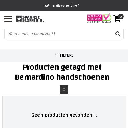
Gratis verzending *
0
Al 16 jaar het vertrouwde adres
Fysieke winkel in Zwolle
FILTERS
Producten getagd met
Bernardino handschoenen
0
Geen producten gevonden!...