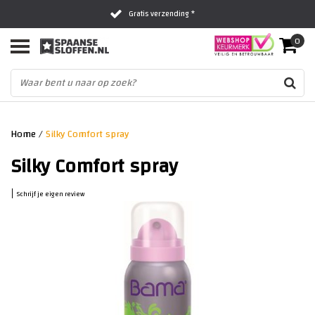
Gratis verzending *
0
Al 16 jaar het vertrouwde adres
Fysieke winkel in Zwolle
Home
/
Silky Comfort spray
Silky Comfort spray
|
Schrijf je eigen review