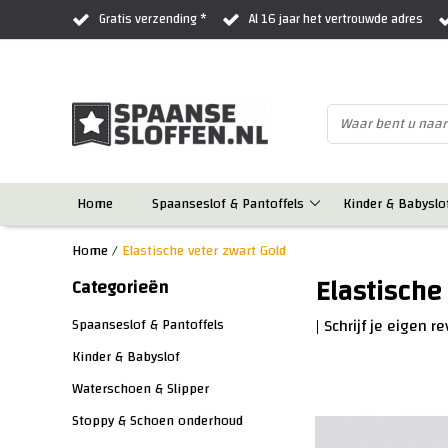
Gratis verzending *
Al 16 jaar het vertrouwde adres
Home
Spaanseslof & Pantoffels
Kinder & Babyslo
Home
/
Elastische veter zwart Gold
Elastische
Categorieën
|
Schrijf je eigen r
Spaanseslof & Pantoffels
Kinder & Babyslof
Waterschoen & Slipper
Stoppy & Schoen onderhoud