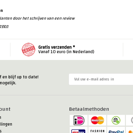
en
lanten door het schrijven van een review
oegen
Gratis verzenden *
Vanaf 10 euro (in Nederland)
 en blijf up to date!
ogelijk.
ount
Betaalmethoden
n
llingen
s