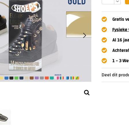
Gratis v
Fysieke 
Al 16 ja
Achtera
1 - 3 W
Deel dit prod