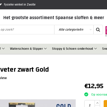
Fysieke winkel in Zwolle
Het grootste assortiment Spaanse sloffen & meer
f
Waterschoen & Slipper
Stoppy & Schoen onderhoud
Sn
 veter zwart Gold
eview
€12,95
Op voorra