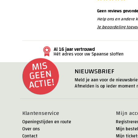
Geen reviews gevond
Help ons en andere k
Je beoordeling toev
Al 16 jaar vertrouwd
Hét adres voor uw Spaanse sloffen
MI
S
G
E
E
ACTI
N
NIEUWSBRIEF
E!
Meld je aan voor de nieuwsbrief
Afmelden is op ieder moment m
Klantenservice
Mijn acc
Openingstijden en route
Registrere
Over ons
Mijn beste
Contact
Mijn ticket