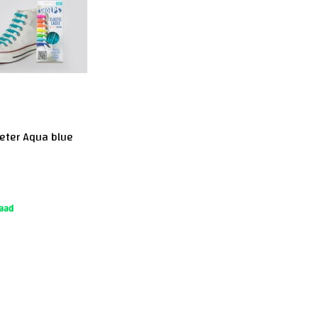
veter Aqua blue
aad