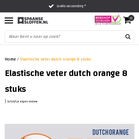
Gratis verzending *
0
Al 16 jaar het vertrouwde adres
Fysieke winkel in Zwolle
Home
/
Elastische veter dutch orange 8 stuks
Elastische veter dutch orange 8
stuks
|
Schrijf je eigen review