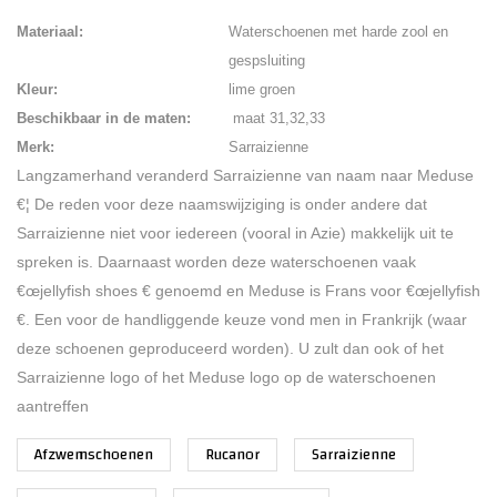
Materiaal:
Waterschoenen met harde zool en
gespsluiting
Kleur:
lime groen
Beschikbaar in de maten:
maat 31,32,33
Merk:
Sarraizienne
Langzamerhand veranderd Sarraizienne van naam naar Meduse
€¦ De reden voor deze naamswijziging is onder andere dat
Sarraizienne niet voor iedereen (vooral in Azie) makkelijk uit te
spreken is. Daarnaast worden deze waterschoenen vaak
€œjellyfish shoes € genoemd en Meduse is Frans voor €œjellyfish
€. Een voor de handliggende keuze vond men in Frankrijk (waar
deze schoenen geproduceerd worden). U zult dan ook of het
Sarraizienne logo of het Meduse logo op de waterschoenen
aantreffen
Afzwemschoenen
Rucanor
Sarraizienne