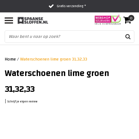
Gratis verzending *
0
Al 16 jaar het vertrouwde adres
Fysieke winkel in Zwolle
Home
/
Waterschoenen lime groen 31,32,33
Waterschoenen lime groen
31,32,33
|
Schrijf je eigen review