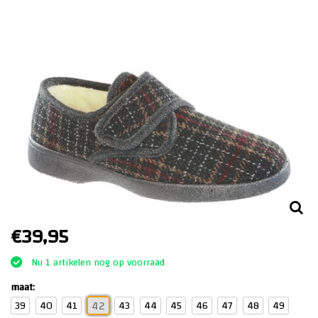
€39,95
Nu 1 artikelen nog op voorraad
maat:
39
40
41
43
44
45
46
47
48
49
42