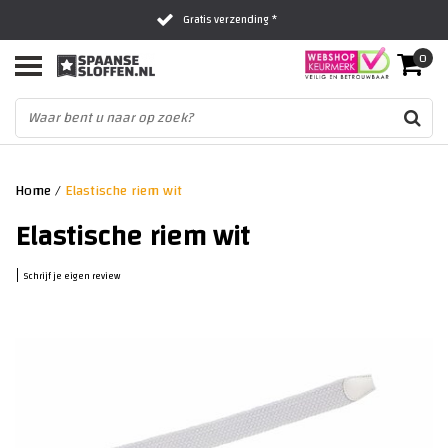
Gratis verzending *
0
Al 16 jaar het vertrouwde adres
Fysieke winkel in Zwolle
Home
/
Elastische riem wit
Elastische riem wit
|
Schrijf je eigen review