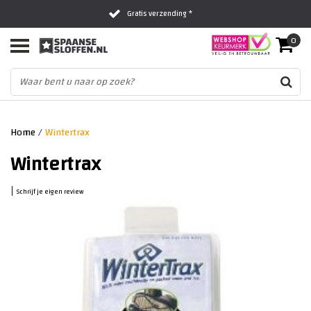
Gratis verzending *
0
Al 16 jaar het vertrouwde adres
Fysieke winkel in Zwolle
Home
/
Wintertrax
Wintertrax
|
Schrijf je eigen review