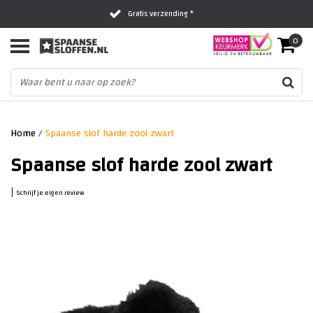
Gratis verzending *
0
Al 16 jaar het vertrouwde adres
Fysieke winkel in Zwolle
Home
/
Spaanse slof harde zool zwart
Spaanse slof harde zool zwart
|
Schrijf je eigen review