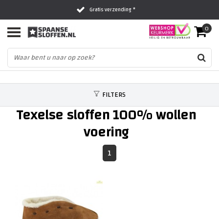
Gratis verzending *
0
Al 16 jaar het vertrouwde adres
Fysieke winkel in Zwolle
FILTERS
Texelse sloffen 100% wollen
voering
1