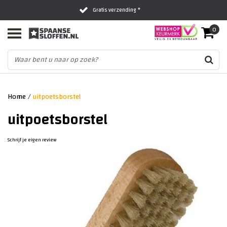
Gratis verzending *
0
Al 16 jaar het vertrouwde adres
Fysieke winkel in Zwolle
Home
/
uitpoetsborstel
uitpoetsborstel
Schrijf je eigen review