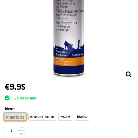
€9,95
Op voorraad
kleur:
donker bruin
zwart
blauw
kleurloos