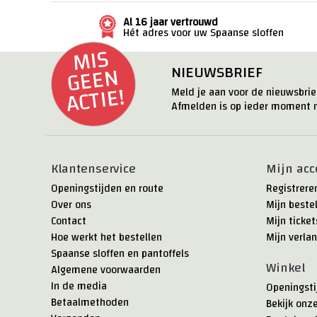
Al 16 jaar vertrouwd
Hét adres voor uw Spaanse sloffen
MI
S
G
E
E
ACTI
N
NIEUWSBRIEF
E!
Meld je aan voor de nieuwsbrief
Afmelden is op ieder moment m
Klantenservice
Mijn acc
Openingstijden en route
Registrere
Over ons
Mijn beste
Contact
Mijn ticket
Hoe werkt het bestellen
Mijn verlan
Spaanse sloffen en pantoffels
Winkel
Algemene voorwaarden
In de media
Openingsti
Betaalmethoden
Bekijk onz