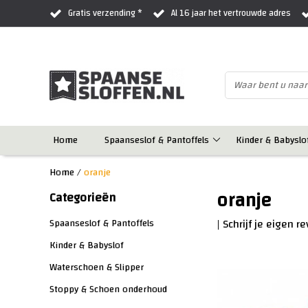
Gratis verzending *
Al 16 jaar het vertrouwde adres
Home
Spaanseslof & Pantoffels
Kinder & Babyslo
Home
/
oranje
oranje
Categorieën
|
Schrijf je eigen r
Spaanseslof & Pantoffels
Kinder & Babyslof
Waterschoen & Slipper
Stoppy & Schoen onderhoud