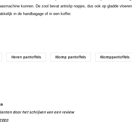
e wasmachine kunnen.
De zool bevat antislip nopjes, dus ook op gladde vloeren
kkelijk in de handbagage of in een koffer.
Heren pantoffels
Klomp pantoffels
Klomppantoffels
en
lanten door het schrijven van een review
oegen