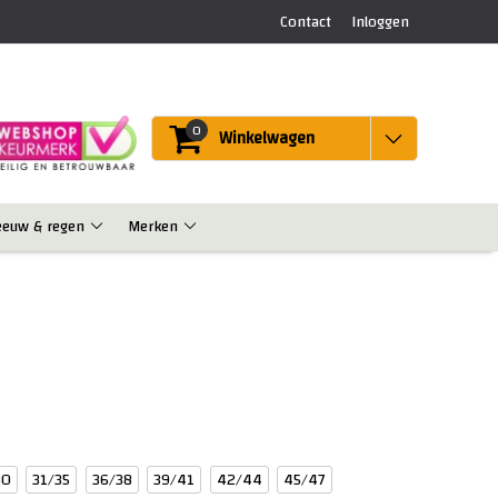
Contact
Inloggen
0
Winkelwagen
eeuw & regen
Merken
30
31/35
36/38
39/41
42/44
45/47