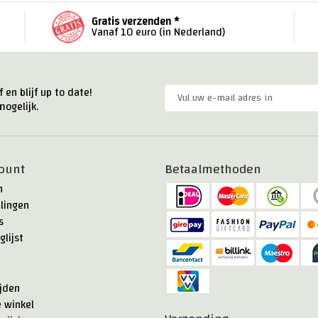
Gratis verzenden *
Vanaf 10 euro (in Nederland)
 en blijf up to date!
ogelijk.
ount
Betaalmethoden
n
llingen
s
glijst
jden
e winkel