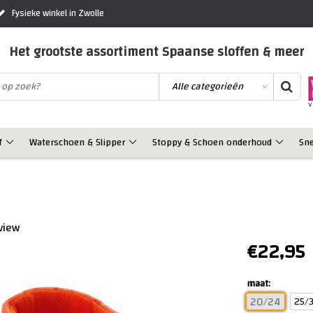
Fysieke winkel in Zwolle
Het grootste assortiment Spaanse sloffen & meer
f
Waterschoen & Slipper
Stoppy & Schoen onderhoud
Sn
eview
€22,95
maat:
25/
20/24