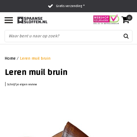
Gratis verzending *
0
Al 16 jaar het vertrouwde adres
Fysieke winkel in Zwolle
Home
/
Leren muil bruin
Leren muil bruin
|
Schrijf je eigen review