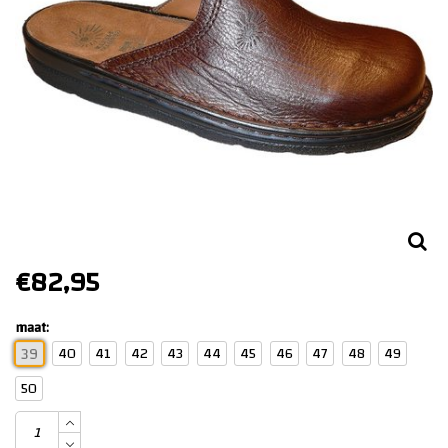
€82,95
maat:
40
41
42
43
44
45
46
47
48
49
39
50