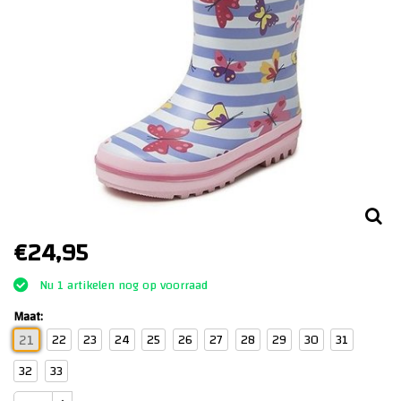
€24,95
Nu 1 artikelen nog op voorraad
Maat:
22
23
24
25
26
27
28
29
30
31
21
32
33