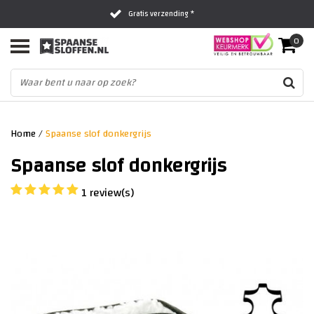
Gratis verzending *
0
Al 16 jaar het vertrouwde adres
Fysieke winkel in Zwolle
Home
/
Spaanse slof donkergrijs
Spaanse slof donkergrijs
1 review(s)