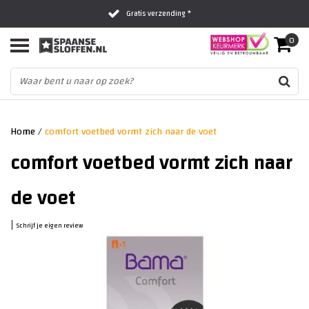
Gratis verzending *
0
Al 16 jaar het vertrouwde adres
Fysieke winkel in Zwolle
Home
/
comfort voetbed vormt zich naar de voet
comfort voetbed vormt zich naar
de voet
|
Schrijf je eigen review