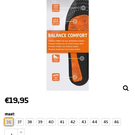
€19,95
maat:
37
38
39
40
41
42
43
44
45
46
36