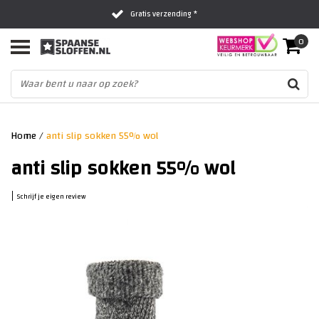
Gratis verzending *
0
Al 16 jaar het vertrouwde adres
Fysieke winkel in Zwolle
Home
/
anti slip sokken 55% wol
anti slip sokken 55% wol
|
Schrijf je eigen review