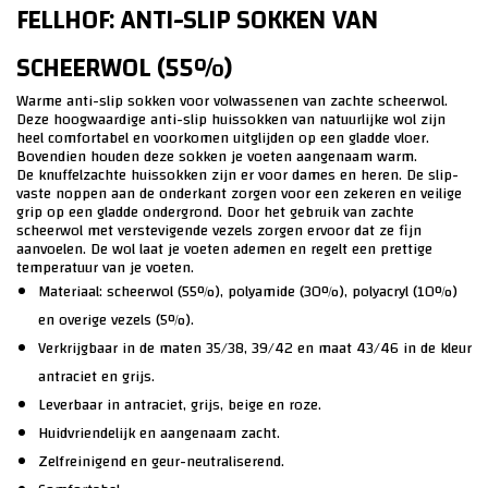
FELLHOF: ANTI-SLIP SOKKEN VAN
SCHEERWOL (55%)
Warme anti-slip sokken voor volwassenen van zachte scheerwol.
Deze hoogwaardige anti-slip huissokken van natuurlijke wol zijn
heel comfortabel en voorkomen uitglijden op een gladde vloer.
Bovendien houden deze sokken je voeten aangenaam warm.
De knuffelzachte huissokken zijn er voor dames en heren. De slip-
vaste noppen aan de onderkant zorgen voor een zekeren en veilige
grip op een gladde ondergrond. Door het gebruik van zachte
scheerwol met verstevigende vezels zorgen ervoor dat ze fijn
aanvoelen. De wol laat je voeten ademen en regelt een prettige
temperatuur van je voeten.
Materiaal: scheerwol (55%), polyamide (30%), polyacryl (10%)
en overige vezels (5%).
Verkrijgbaar in de maten 35/38, 39/42 en maat 43/46 in de kleur
antraciet en grijs.
Leverbaar in antraciet, grijs, beige en roze.
Huidvriendelijk en aangenaam zacht.
Zelfreinigend en geur-neutraliserend.