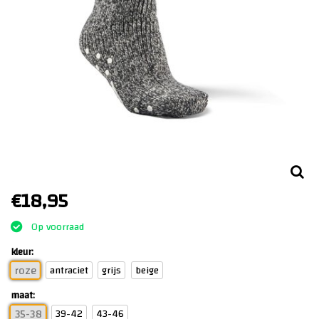
€18,95
Op voorraad
kleur:
antraciet
grijs
beige
roze
maat:
39-42
43-46
35-38